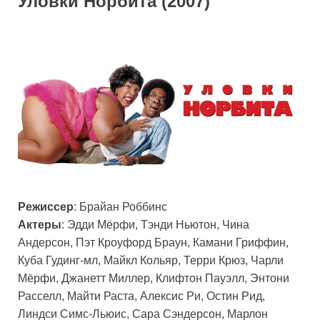
Уловки Норбита (2007)
Режиссер
: Брайан Роббинс
Актеры
: Эдди Мёрфи, Тэнди Ньютон, Чина
Андерсон, Пэт Кроуфорд Браун, Камани Гриффин,
Куба Гудинг-мл, Майкл Кольяр, Терри Крюз, Чарли
Мёрфи, Джанетт Миллер, Клифтон Пауэлл, Энтони
Расселл, Майти Раста, Алексис Ри, Остин Рид,
Линдси Симс-Льюис, Сара Сэндерсон, Марлон