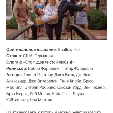
Оригинальное название
: Shallow Hal
Cтрана
: США, Германия
Cлоган
: «Сто пудов чистой любви!»
Режиссер
: Бобби Фаррелли, Питер Фаррелли
Актеры
: Гвинет Пэлтроу, Джек Блэк, Джейсон
Александр, Джо Витерелли, Рене Кирби, Брюс
МакГилл, Энтони Роббинс, Сьюзэн Уорд, Зен Геснер,
Брук Бернс, Роб Моран, Кайл Гэсс, Лаура
Кайтлингер, Нэн Мартин.
Найти человека, с которым можно будет разделить