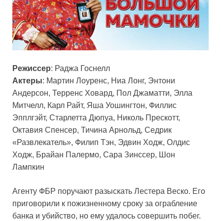
Режиссер
: Раджа Госнелл
Актеры
: Мартин Лоуренс, Ниа Лонг, Энтони
Андерсон, Терренс Ховард, Пол Джаматти, Элла
Митчелл, Карл Райт, Яша Уошингтон, Филлис
Эпплгэйт, Старлетта Дюпуа, Николь Прескотт,
Октавия Спенсер, Тичина Арнольд, Седрик
«Развлекатель», Филип Тэн, Эдвин Ходж, Олдис
Ходж, Брайан Палермо, Сара Зинссер, Шон
Лампкин
Агенту ФБР поручают разыскать Лестера Веско. Его
приговорили к пожизненному сроку за ограбление
банка и убийство, но ему удалось совершить побег.