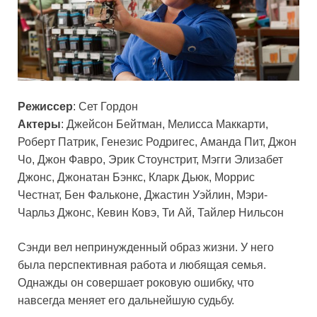
Режиссер
: Сет Гордон
Актеры
: Джейсон Бейтман, Мелисса Маккарти,
Роберт Патрик, Генезис Родригес, Аманда Пит, Джон
Чо, Джон Фавро, Эрик Стоунстрит, Мэгги Элизабет
Джонс, Джонатан Бэнкс, Кларк Дьюк, Моррис
Честнат, Бен Фальконе, Джастин Уэйлин, Мэри-
Чарльз Джонс, Кевин Ковэ, Ти Ай, Тайлер Нильсон
Сэнди вел непринужденный образ жизни. У него
была перспективная работа и любящая семья.
Однажды он совершает роковую ошибку, что
навсегда меняет его дальнейшую судьбу.