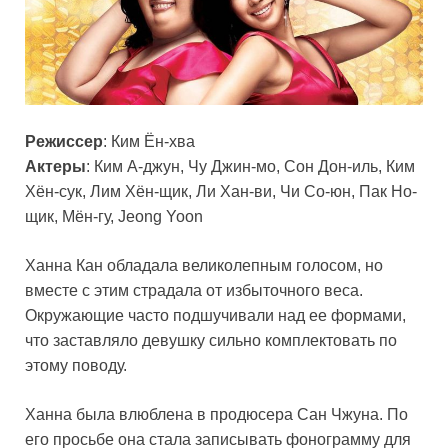
Режиссер
: Ким Ён-хва
Актеры
: Ким А-джун, Чу Джин-мо, Сон Дон-иль, Ким
Хён-сук, Лим Хён-щик, Ли Хан-ви, Чи Со-юн, Пак Но-
щик, Мён-гу, Jeong Yoon
Ханна Кан обладала великолепным голосом, но
вместе с этим страдала от избыточного веса.
Окружающие часто подшучивали над ее формами,
что заставляло девушку сильно комплектовать по
этому поводу.
Ханна была влюблена в продюсера Сан Чжуна. По
его просьбе она стала записывать фонограмму для