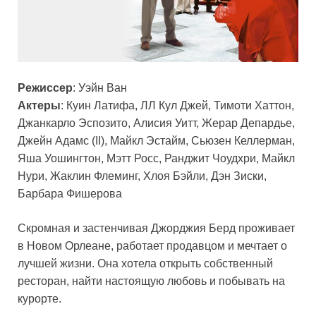
Режиссер
: Уэйн Ван
Актеры
: Куин Латифа, ЛЛ Кул Джей, Тимоти Хаттон,
Джанкарло Эспозито, Алисия Уитт, Жерар Депардье,
Джейн Адамс (II), Майкл Эстайм, Сьюзен Келлерман,
Яша Уошингтон, Мэтт Росс, Ранджит Чоудхри, Майкл
Нури, Жаклин Флеминг, Хлоя Бэйли, Дэн Зиски,
Барбара Фишерова
Скромная и застенчивая Джорджия Берд проживает
в Новом Орлеане, работает продавцом и мечтает о
лучшей жизни. Она хотела открыть собственный
ресторан, найти настоящую любовь и побывать на
курорте.