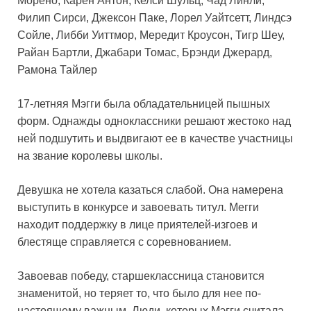
Морено, Карен Антон, Келси Шульц, Чад Линли,
Филип Сирси, Джексон Паке, Лорел Уайтсетт, Линдсэ
Сойле, Либби Уиттмор, Мередит Кроусон, Тигр Шеу,
Райан Бартли, Джабари Томас, Брэнди Джерард,
Рамона Тайлер
17-летняя Мэгги была обладательницей пышных
форм. Однажды одноклассники решают жестоко над
ней подшутить и выдвигают ее в качестве участницы
на звание королевы школы.
Девушка не хотела казаться слабой. Она намерена
выступить в конкурсе и завоевать титул. Мегги
находит поддержку в лице приятелей-изгоев и
блестяще справляется с соревнованием.
Завоевав победу, старшеклассница становится
знаменитой, но теряет то, что было для нее по-
настоящему важным. Люди, которых Мэгги считала