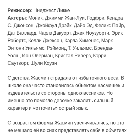
Режиссер
: Ннеджест Ликке
Актеры
: Моник, Джимми Жан-Луи, Годфри, Кендра
С. Джонсон, Джойфул Дрэйк, Дайо Эд, Феликс Пайр,
Даг Баллард, Чарлз Дакуорт, Джек Ноузуорти, Эрик
Робертс, Келли Джексон, Карла Хименес, Марк
Энтони Уильямс, Рэймонд Т. Уильямс, Брендан
Уолш, Ион Оверман, Кристал Риверз, Кэрри
Саутворт, Шули Коуэн
С детства Жасмин страдала от избыточного веса. В
школе она часто становилась объектом насмешек и
издевательств со стороны одноклассников. Но
именно это помогло девочке закалить сильный
характер и «отточить» острый язык.
С возрастом формы Жасмин увеличивались, но это
не мешало ей во снах представлять себя в объятиях