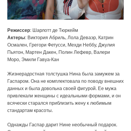
Режиссер
: Шарлотт де Тюркейм
Актеры
: Виктория Абриль, Лола Деваэр, Катрин
Осмален, Грегори Фетусси, Мехди Неббу, Джулия
Пьятон, Мартен Дакен, Полин Лефевр, Валери
Моро, Эмили Гавуа-Кан
Жизнерадостная толстушка Нина была замужем за
Гаспаром. Она не комплектовала по поводу внешних
данных и была довольна своей фигурой. Ее мужа
привлекали женщины с идеальными формами, и он
всячески старался приблизить жену к любимым
стандартам красоты.
Однажды Гаспар дарит Нине необычный подарок.