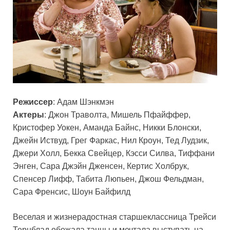
Режиссер
: Адам Шэнкмэн
Актеры
: Джон Траволта, Мишель Пфайффер,
Кристофер Уокен, Аманда Байнс, Никки Блонски,
Джейн Иствуд, Грег Фаркас, Нил Кроун, Тед Лудзик,
Джери Холл, Бекка Свейцер, Кэсси Силва, Тиффани
Энген, Сара Джэйн Дженсен, Кертис Холбрук,
Спенсер Лифф, Табита Люпьен, Джош Фельдман,
Сара Френсис, Шоун Байфилд
Веселая и жизнерадостная старшеклассница Трейси
Тернблад обожала танцы и мечтала выступать на