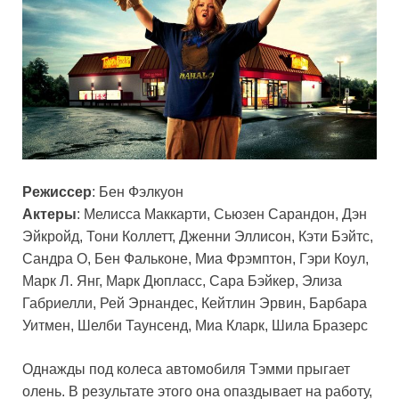
Режиссер
: Бен Фэлкуон
Актеры
: Мелисса Маккарти, Сьюзен Сарандон, Дэн
Эйкройд, Тони Коллетт, Дженни Эллисон, Кэти Бэйтс,
Сандра О, Бен Фальконе, Миа Фрэмптон, Гэри Коул,
Марк Л. Янг, Марк Дюпласс, Сара Бэйкер, Элиза
Габриелли, Рей Эрнандес, Кейтлин Эрвин, Барбара
Уитмен, Шелби Таунсенд, Миа Кларк, Шила Бразерс
Однажды под колеса автомобиля Тэмми прыгает
олень. В результате этого она опаздывает на работу,